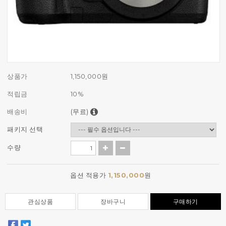
상품가
1,150,000
원
적립금
10%
배송비
(무료)
패키지 선택
수량
옵션 적용가
1,150,000
원
관심상품
장바구니
구매하기