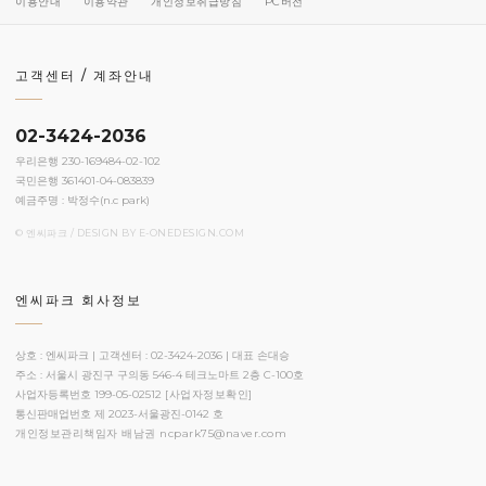
이용안내
이용약관
개인정보취급방침
PC버전
고객센터 / 계좌안내
02-3424-2036
우리은행 230-169484-02-102
국민은행 361401-04-083839
예금주명 : 박정수(n.c park)
© 엔씨파크 / DESIGN BY
E-ONEDESIGN.COM
엔씨파크 회사정보
상호 : 엔씨파크 | 고객센터 : 02-3424-2036 | 대표 손대승
주소 : 서울시 광진구 구의동 546-4 테크노마트 2층 C-100호
사업자등록번호 199-05-02512
[사업자정보확인]
통신판매업번호 제 2023-서울광진-0142 호
개인정보관리책임자 배남권
ncpark75@naver.com